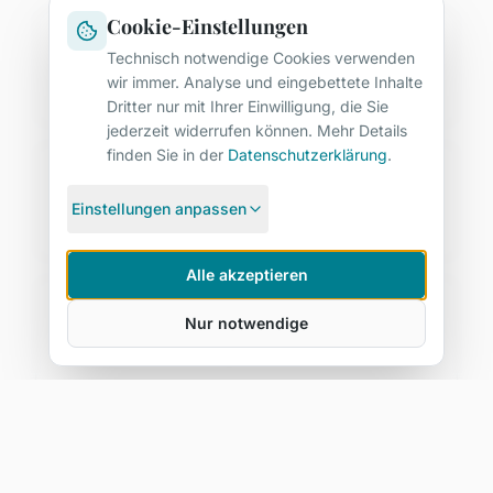
Cookie-Einstellungen
Braucht ein Warmwintergarten eine
Technisch notwendige Cookies verwenden
Baugenehmigung in Niedersachsen?
wir immer. Analyse und eingebettete Inhalte
Dritter nur mit Ihrer Einwilligung, die Sie
jederzeit widerrufen können. Mehr Details
finden Sie in der
Datenschutzerklärung
.
Was kostet ein Warmwintergarten im
Einstellungen anpassen
Vergleich zum Kaltwintergarten?
Alle akzeptieren
Kann ich einen Kaltwintergarten später
Nur notwendige
zum Warmwintergarten umbauen?
Welche Glasstärke ist für welches
System vorgeschrieben?